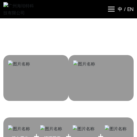
中
/
EN
“车+能源+N”一站式综合运力解决方案
车
能源
N服务
+
+
+